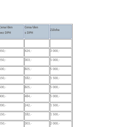
Cena/den
Cena/den
Záloha
bez DPH
s DPH
350,-
424,-
3 000,-
250,-
303,-
1 000,-
500,-
605,-
5 000,-
150,-
182,-
1 500,-
500,-
605,-
5 000,-
400,-
484,-
5 000,-
200,-
242,-
1 500,-
150,-
182,-
1 500,-
250,-
303,-
2 000,-