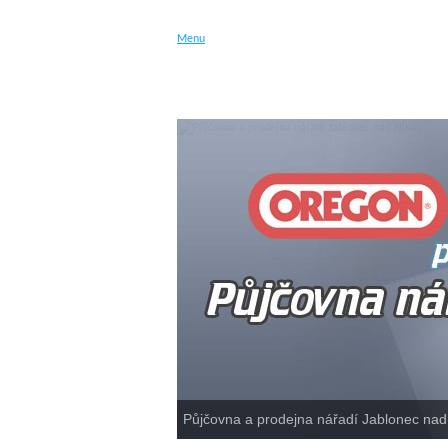
Menu
ÚVODNÍ STRÁNKA
F
Půjčovna a prodejna nářadí Jablonec na