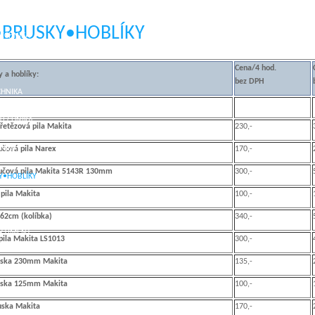
•BRUSKY•HOBLÍKY
TECHNIKA
Cena/4 hod.
y a hoblíky:
bez DPH
CHNIKA
TECHNIKA
 řetězová pila Makita
230,-
HNIKA
učová pila Narex
170,-
oučová pila Makita 5143R 130mm
300,-
Y•HOBLÍKY
pila Makita
100,-
STROJE
 62cm (kolíbka)
340,-
ORTIMENT
pila Makita LS1013
300,-
uska 230mm Makita
135,-
uska 125mm Makita
100,-
uska Makita
170,-