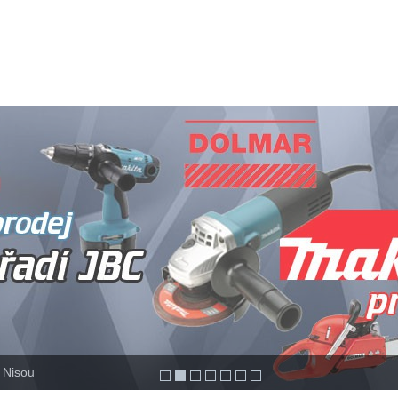
OTOGALERIE
PODMÍNKY ZAPŮJČENÍ
OBCHODNÍ POD
d Nisou